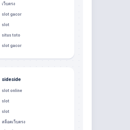
เว็บตรง
slot gacor
slot
situs toto
slot gacor
sideside
slot online
slot
slot
สล็อตเว็บตรง