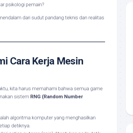
ar psikologi pemain?
mendalam dari sudut pandang teknis dan realitas
i Cara Kerja Mesin
tu, kita harus memahami bahwa semua game
unakan sistem
RNG (Random Number
dalah algoritma komputer yang menghasilkan
etiap detiknya.