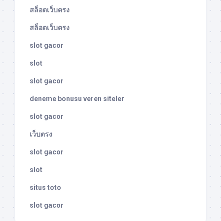
สล็อตเว็บตรง
สล็อตเว็บตรง
slot gacor
slot
slot gacor
deneme bonusu veren siteler
slot gacor
เว็บตรง
slot gacor
slot
situs toto
slot gacor