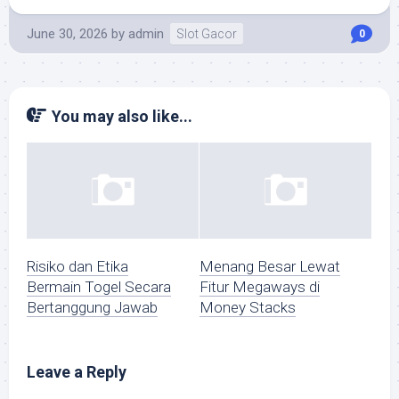
June 30, 2026
by
admin
Slot Gacor
0
You may also like...
Risiko dan Etika
Menang Besar Lewat
Bermain Togel Secara
Fitur Megaways di
Bertanggung Jawab
Money Stacks
Leave a Reply