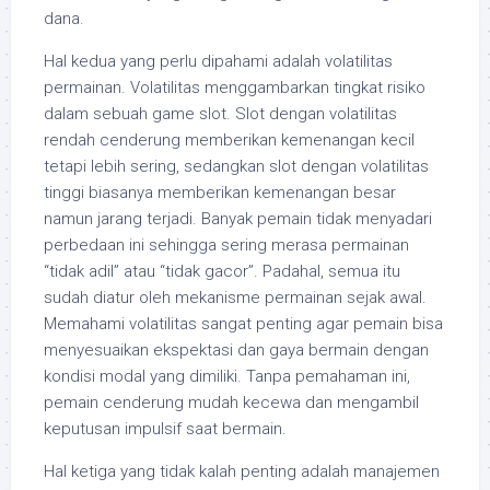
dana.
Hal kedua yang perlu dipahami adalah volatilitas
permainan. Volatilitas menggambarkan tingkat risiko
dalam sebuah game slot. Slot dengan volatilitas
rendah cenderung memberikan kemenangan kecil
tetapi lebih sering, sedangkan slot dengan volatilitas
tinggi biasanya memberikan kemenangan besar
namun jarang terjadi. Banyak pemain tidak menyadari
perbedaan ini sehingga sering merasa permainan
“tidak adil” atau “tidak gacor”. Padahal, semua itu
sudah diatur oleh mekanisme permainan sejak awal.
Memahami volatilitas sangat penting agar pemain bisa
menyesuaikan ekspektasi dan gaya bermain dengan
kondisi modal yang dimiliki. Tanpa pemahaman ini,
pemain cenderung mudah kecewa dan mengambil
keputusan impulsif saat bermain.
Hal ketiga yang tidak kalah penting adalah manajemen