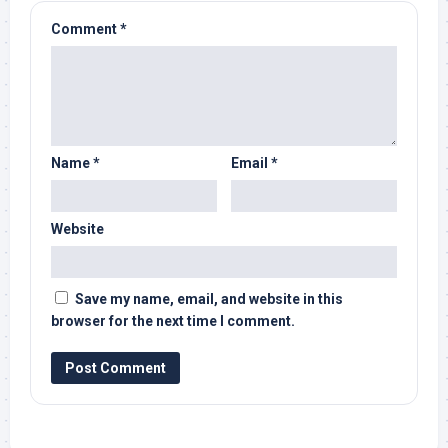
Comment
*
Name
*
Email
*
Website
Save my name, email, and website in this
browser for the next time I comment.