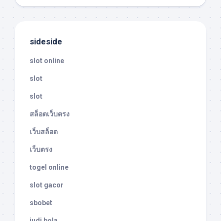
sideside
slot online
slot
slot
สล็อตเว็บตรง
เว็บสล็อต
เว็บตรง
togel online
slot gacor
sbobet
judi bola