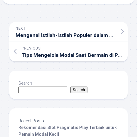
NEXT
Mengenal Istilah-Istilah Populer dalam Dunia Togel: Dari JP hingga BBFS
PREVIOUS
Tips Mengelola Modal Saat Bermain di Provider Pragmatic Play.
Search
Search
Recent Posts
Rekomendasi Slot Pragmatic Play Terbaik untuk
Pemain Modal Kecil