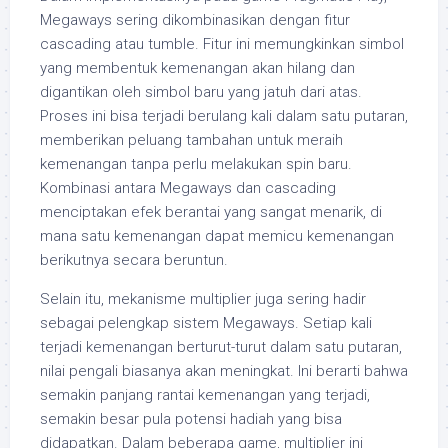
Megaways sering dikombinasikan dengan fitur
cascading atau tumble. Fitur ini memungkinkan simbol
yang membentuk kemenangan akan hilang dan
digantikan oleh simbol baru yang jatuh dari atas.
Proses ini bisa terjadi berulang kali dalam satu putaran,
memberikan peluang tambahan untuk meraih
kemenangan tanpa perlu melakukan spin baru.
Kombinasi antara Megaways dan cascading
menciptakan efek berantai yang sangat menarik, di
mana satu kemenangan dapat memicu kemenangan
berikutnya secara beruntun.
Selain itu, mekanisme multiplier juga sering hadir
sebagai pelengkap sistem Megaways. Setiap kali
terjadi kemenangan berturut-turut dalam satu putaran,
nilai pengali biasanya akan meningkat. Ini berarti bahwa
semakin panjang rantai kemenangan yang terjadi,
semakin besar pula potensi hadiah yang bisa
didapatkan. Dalam beberapa game, multiplier ini