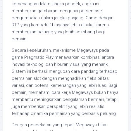
kemenangan dalam jangka pendek, angka ini
memberikan gambaran mengenai persentase
pengembalian dalam jangka panjang. Game dengan
RTP yang kompetitif biasanya lebih disukai karena
memberikan peluang yang lebih seimbang bagi
pemain.
Secara keseluruhan, mekanisme Megaways pada
game Pragmatic Play menawarkan kombinasi antara
inovasi teknologi dan hiburan visual yang menarik.
Sistem ini berhasil mengubah cara pandang terhadap
permainan slot dengan menghadirkan fleksibilitas,
variasi, dan potensi kemenangan yang lebih luas. Bagi
pemain, memahami cara kerja Megaways bukan hanya
membantu meningkatkan pengalaman bermain, tetapi
juga memberikan perspektif yang lebih realistis
terhadap dinamika permainan yang berbasis peluang.
Dengan pendekatan yang tepat, Megaways bisa