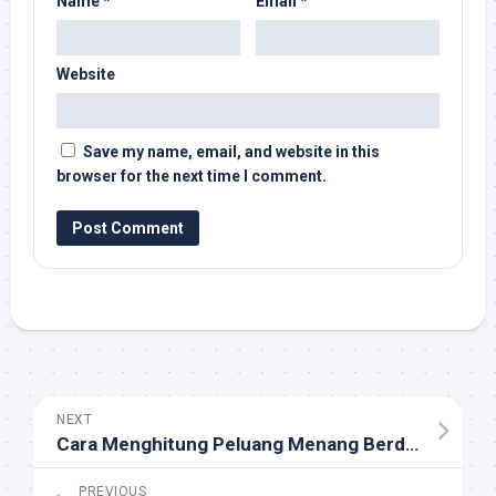
Name
*
Email
*
Website
Save my name, email, and website in this
browser for the next time I comment.
NEXT
Cara Menghitung Peluang Menang Berdasarkan Nilai RTP
PREVIOUS