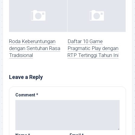
Roda Keberuntungan
Daftar 10 Game
dengan Sentuhan Rasa
Pragmatic Play dengan
Tradisional
RTP Tertinggi Tahun Ini
Leave a Reply
Comment
*