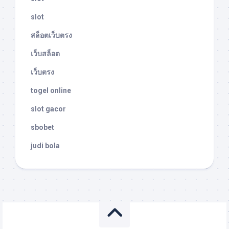
slot
สล็อตเว็บตรง
เว็บสล็อต
เว็บตรง
togel online
slot gacor
sbobet
judi bola