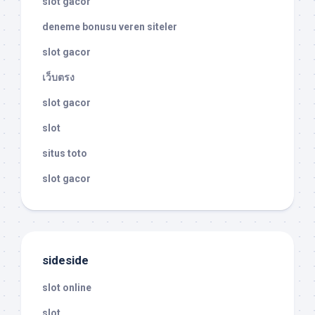
slot gacor
deneme bonusu veren siteler
slot gacor
เว็บตรง
slot gacor
slot
situs toto
slot gacor
sideside
slot online
slot