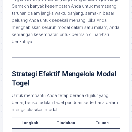
Semakin banyak kesempatan Anda untuk memasang
taruhan dalam jangka waktu panjang, semakin besar
peluang Anda untuk sesekali menang. Jika Anda
menghabiskan seluruh modal dalam satu malam, Anda
kehilangan kesempatan untuk bermain di hari-hari
berikutnya.
Strategi Efektif Mengelola Modal
Togel
Untuk membantu Anda tetap berada di jalur yang
benar, berikut adalah tabel panduan sederhana dalam
mengalokasikan modal:
Langkah
Tindakan
Tujuan