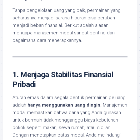
Tanpa pengelolaan uang yang baik, permainan yang
seharusnya menjadi sarana hiburan bisa berubah
menjadi beban finansial. Berikut adalah alasan
mengapa manajemen modal sangat penting dan
bagaimana cara menerapkannya.
1. Menjaga Stabilitas Finansial
Pribadi
Aturan emas dalam segala bentuk permainan peluang
adalah
hanya menggunakan uang dingin.
Manajemen
modal memastikan bahwa dana yang Anda gunakan
untuk bermain tidak mengganggu biaya kebutuhan
pokok seperti makan, sewa rumah, atau cicilan.
Dengan menetapkan batas modal, Anda melindungi