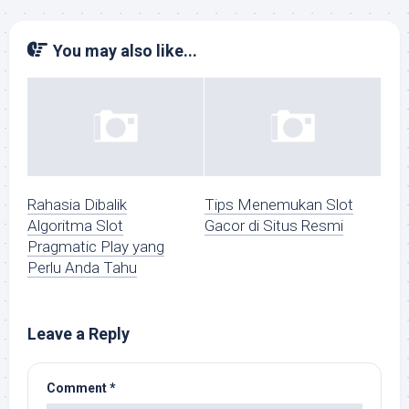
You may also like...
Rahasia Dibalik
Tips Menemukan Slot
Algoritma Slot
Gacor di Situs Resmi
Pragmatic Play yang
Perlu Anda Tahu
Leave a Reply
Comment
*