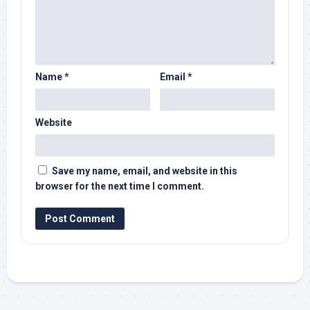
Name
*
Email
*
Website
Save my name, email, and website in this
browser for the next time I comment.