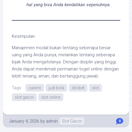
hal yang bisa Anda kendalikan sepenuhnya.
Kesimpulan
Manajemen modal bukan tentang seberapa besar
uang yang Anda punya, melainkan tentang seberapa
bijak Anda mengelolanya. Dengan disiplin yang tinggi,
Anda dapat menikmati permainan togel online dengan
lebih tenang, aman, dan bertanggung jawab.
Tags:
casino
judi bola
sbobet
slot
slot gacor
slot online
January 4, 2026
by
admin
Slot Gacor
0