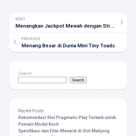
NEXT
Menangkan Jackpot Mewah dengan Strategi Ini
PREVIOUS
Menang Besar di Dunia Mini Tiny Toads
Search
Search
Recent Posts
Rekomendasi Slot Pragmatic Play Terbaik untuk
Pemain Modal Kecil
Spesifikasi dan Fitur Menarik di Slot Mahjong