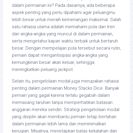
dalam permainan ini? Pada dasarnya, ada beberapa
aspek penting yang perlu dipahami agar peluangmu
lebih besar untuk meraih kemenangan maksimal. Salah
satu rahasia utama adalah memahami pola dan tren
dari angka-angka yang muncul di dalam permainan,
serta mengetahui kapan waktu terbaik untuk bertaruh
besar. Dengan mempelajari pola tersebut secara rutin,
pemain dapat mengantisipasi angka-angka yang
kemungkinan besar akan keluar, sehingga
meningkatkan peluang jackpot.
Selain itu, pengelolaan modal juga merupakan rahasia
penting dalam permainan Money Stacks Dice. Banyak
pemain yang gagal karena terlalu gegabah dalam
memasang taruhan tanpa memperhatikan batasan
anggaran mereka sendiri. Strategi pengelolaan modal
yang disiplin akan membantu pemain tetap bertahan
dalam permainan lebih lama dan meminimalkan
kerugian. Misalnya, menetapkan batas kekalahan dan