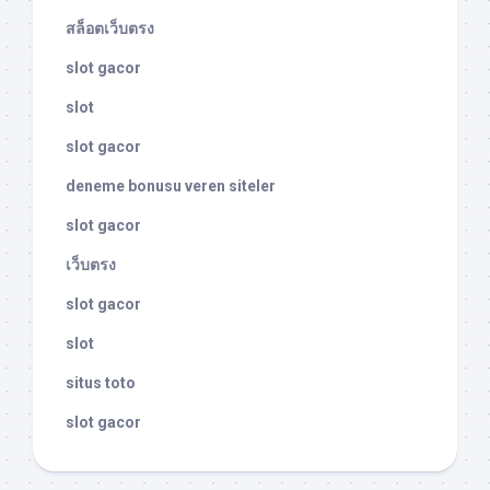
สล็อตเว็บตรง
slot gacor
slot
slot gacor
deneme bonusu veren siteler
slot gacor
เว็บตรง
slot gacor
slot
situs toto
slot gacor