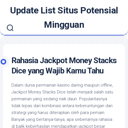
Skip
Update List Situs Potensial
to
content
Mingguan
Rahasia Jackpot Money Stacks
Dice yang Wajib Kamu Tahu
Dalam dunia permainan kasino daring maupun offline,
Jackpot Money Stacks Dice telah menjadi salah satu
permainan yang sedang naik daun. Popularitasnya
tidak lepas dari kombinasi antara keberuntungan dan
strategi yang harus diterapkan oleh para pemain.
Banyak yang bertanya-tanya, apa sebenarnya rahasia
di balik keberhasilan mendapatkan jackpot besar