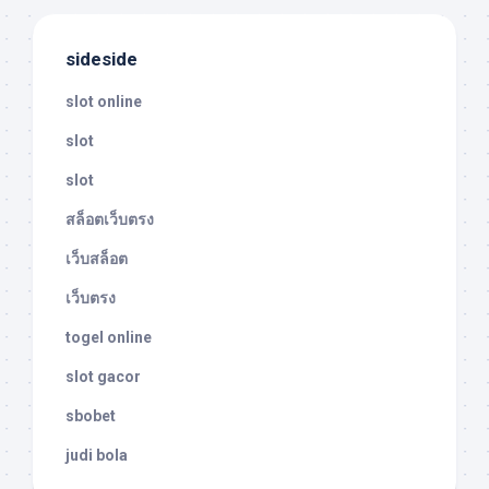
sideside
slot online
slot
slot
สล็อตเว็บตรง
เว็บสล็อต
เว็บตรง
togel online
slot gacor
sbobet
judi bola