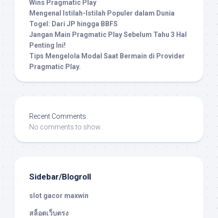
Wins Pragmatic Play
Mengenal Istilah-Istilah Populer dalam Dunia
Togel: Dari JP hingga BBFS
Jangan Main Pragmatic Play Sebelum Tahu 3 Hal
Penting Ini!
Tips Mengelola Modal Saat Bermain di Provider
Pragmatic Play.
Recent Comments
No comments to show.
Sidebar/Blogroll
slot gacor maxwin
สล็อตเว็บตรง