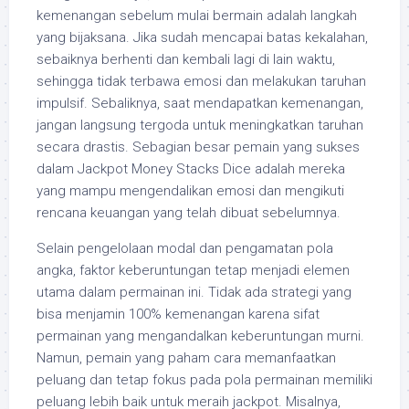
kemenangan sebelum mulai bermain adalah langkah
yang bijaksana. Jika sudah mencapai batas kekalahan,
sebaiknya berhenti dan kembali lagi di lain waktu,
sehingga tidak terbawa emosi dan melakukan taruhan
impulsif. Sebaliknya, saat mendapatkan kemenangan,
jangan langsung tergoda untuk meningkatkan taruhan
secara drastis. Sebagian besar pemain yang sukses
dalam Jackpot Money Stacks Dice adalah mereka
yang mampu mengendalikan emosi dan mengikuti
rencana keuangan yang telah dibuat sebelumnya.
Selain pengelolaan modal dan pengamatan pola
angka, faktor keberuntungan tetap menjadi elemen
utama dalam permainan ini. Tidak ada strategi yang
bisa menjamin 100% kemenangan karena sifat
permainan yang mengandalkan keberuntungan murni.
Namun, pemain yang paham cara memanfaatkan
peluang dan tetap fokus pada pola permainan memiliki
peluang lebih baik untuk meraih jackpot. Misalnya,