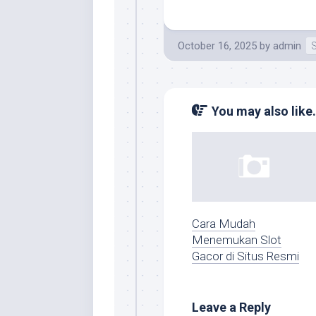
October 16, 2025
by
admin
S
You may also like.
Cara Mudah
Menemukan Slot
Gacor di Situs Resmi
Leave a Reply