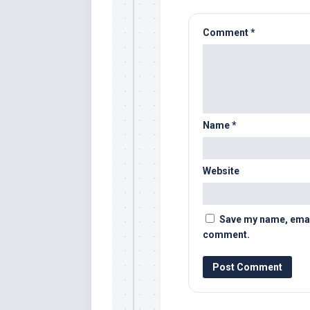
Comment
*
Name
*
Website
Save my name, email,
comment.