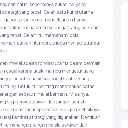
r, dan hal ini sebenarnya bukan hal yang
strategi yang tepat. Salah satu kunci utama
t gacor tanpa harus mengeluarkan banyak
enerapkan manajemen keuangan yang baik dan
ang tepat. Selain itu, memahami pola
memanfaatkan fitur bonus juga menjadi strategi
sai.
en modal adalah fondasi utama dalam bermain
ain gagal karena tidak mampu mengatur uang
hingga cepat kehabisan modal saat sedang
runtung. Untuk itu, penting menetapkan batas
enangan sebelum mulai bermain. Misalnya,
ng siap diinvestasikan dan jangan pernah
. Jika sudah mencapai batas kerugian, sebaiknya
aluasi kembali strategi yang digunakan. Demikian
get kemenangan, jangan terlalu serakah dan