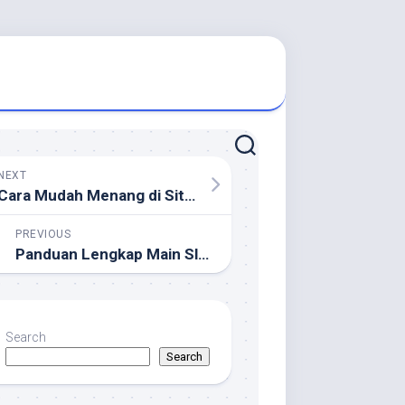
NEXT
Cara Mudah Menang di Situs Toto Top 1
PREVIOUS
Panduan Lengkap Main Slot Gacor Agar Mudah Jackpot
Search
Search