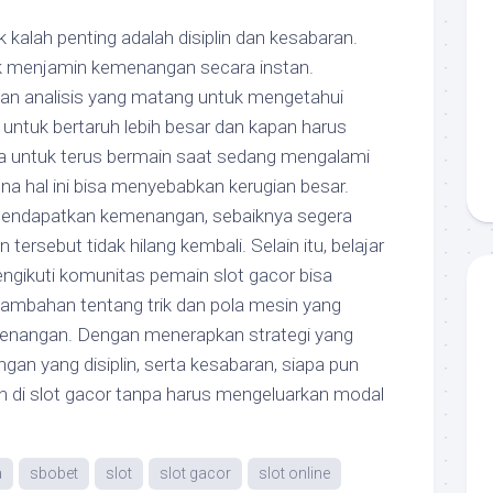
ak kalah penting adalah disiplin dan kesabaran.
ak menjamin kemenangan secara instan.
an analisis yang matang untuk mengetahui
untuk bertaruh lebih besar dan kapan harus
da untuk terus bermain saat sedang mengalami
na hal ini bisa menyebabkan kerugian besar.
 mendapatkan kemenangan, sebaiknya segera
tersebut tidak hilang kembali. Selain itu, belajar
ngikuti komunitas pemain slot gacor bisa
mbahan tentang trik dan pola mesin yang
enangan. Dengan menerapkan strategi yang
gan yang disiplin, serta kesabaran, siapa pun
 di slot gacor tanpa harus mengeluarkan modal
a
sbobet
slot
slot gacor
slot online