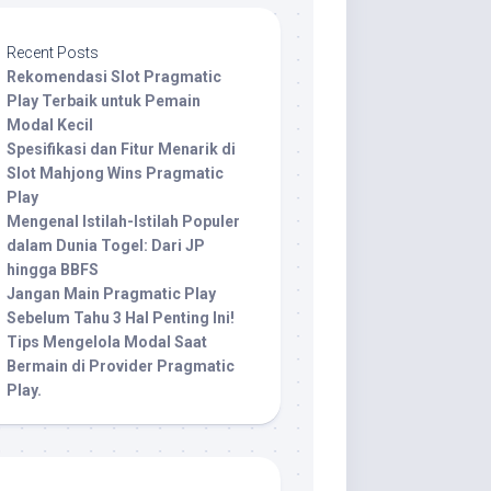
Recent Posts
Rekomendasi Slot Pragmatic
Play Terbaik untuk Pemain
Modal Kecil
Spesifikasi dan Fitur Menarik di
Slot Mahjong Wins Pragmatic
Play
Mengenal Istilah-Istilah Populer
dalam Dunia Togel: Dari JP
hingga BBFS
Jangan Main Pragmatic Play
Sebelum Tahu 3 Hal Penting Ini!
Tips Mengelola Modal Saat
Bermain di Provider Pragmatic
Play.