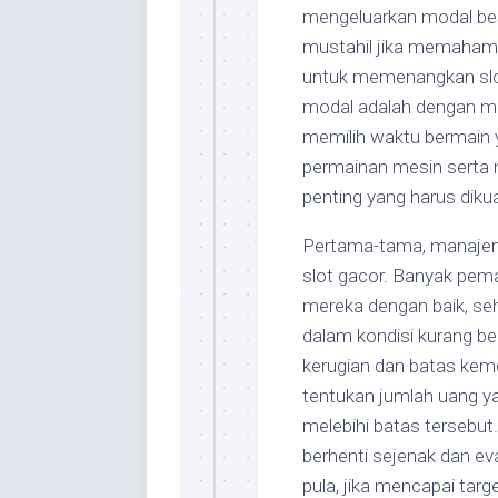
mengeluarkan modal besa
mustahil jika memahami 
untuk memenangkan slo
modal adalah dengan m
memilih waktu bermain y
permainan mesin serta 
penting yang harus dikua
Pertama-tama, manajem
slot gacor. Banyak pem
mereka dengan baik, se
dalam kondisi kurang be
kerugian dan batas kem
tentukan jumlah uang ya
melebihi batas tersebut
berhenti sejenak dan ev
pula, jika mencapai tar