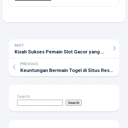
NEXT
Kisah Sukses Pemain Slot Gacor yang Membawa Pulang Jackpot Besar
PREVIOUS
Keuntungan Bermain Togel di Situs Resmi dan Legal
Search
Search