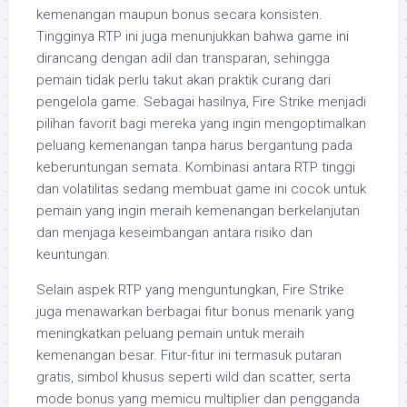
kemenangan maupun bonus secara konsisten.
Tingginya RTP ini juga menunjukkan bahwa game ini
dirancang dengan adil dan transparan, sehingga
pemain tidak perlu takut akan praktik curang dari
pengelola game. Sebagai hasilnya, Fire Strike menjadi
pilihan favorit bagi mereka yang ingin mengoptimalkan
peluang kemenangan tanpa harus bergantung pada
keberuntungan semata. Kombinasi antara RTP tinggi
dan volatilitas sedang membuat game ini cocok untuk
pemain yang ingin meraih kemenangan berkelanjutan
dan menjaga keseimbangan antara risiko dan
keuntungan.
Selain aspek RTP yang menguntungkan, Fire Strike
juga menawarkan berbagai fitur bonus menarik yang
meningkatkan peluang pemain untuk meraih
kemenangan besar. Fitur-fitur ini termasuk putaran
gratis, simbol khusus seperti wild dan scatter, serta
mode bonus yang memicu multiplier dan pengganda