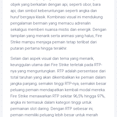
objek yang berkaitan dengan api, seperti obor, bara
api, dan simbol keberuntungan seperti angka dan
huruf bergaya klasik. Kombinasi visual ini mendukung
pengalaman bermain yang memacu adrenalin
sekaligus memberi nuansa mistis dan energik. Dengan
tampilan yang menarik serta animasi yang halus, Fire
Strike mampu menjaga pemain tetap terlibat dari
putaran pertama hingga terakhir.
Selain dari aspek visual dan tema yang menarik,
keunggulan utama dari Fire Strike terletak pada RTP-
nya yang menguntungkan. RTP adalah persentase dari
total taruhan yang akan dikembalikan ke pemain dalam
jangka panjang; semakin tinggi RTP-nya, semakin besar
peluang pemain mendapatkan kembali modal mereka.
Fire Strike menawarkan RTP sekitar 96,5% hingga 97%,
angka ini termasuk dalam kategori tinggi untuk
permainan slot daring. Dengan RTP sebesar ini,
pemain memiliki peluang lebih besar untuk meraih