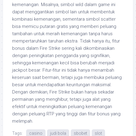
kemenangan. Misalnya, simbol wild dalam game ini
dapat menggantikan simbol lain untuk membentuk
kombinasi kemenangan, sementara simbol scatter
bisa memicu putaran gratis yang memberi peluang
tambahan untuk meraih kemenangan tanpa harus
mempertaruhkan taruhan ekstra. Tidak hanya itu, fitur
bonus dalam Fire Strike sering kali dikombinasikan
dengan peningkatan pengganda yang signifikan,
sehingga kemenangan kecil bisa berubah menjadi
jackpot besar. Fitur-fitur ini tidak hanya menambah
keseruan saat bermain, tetapi juga membuka peluang
besar untuk mendapatkan keuntungan maksimal.
Dengan demikian, Fire Strike bukan hanya sekadar
permainan yang menghibur, tetapi juga alat yang
efektif untuk meningkatkan peluang kemenangan
dengan peluang RTP yang tinggi dan fitur bonus yang
melimpah.
Tags:
casino
judi bola
sbobet
slot