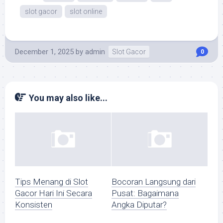
slot gacor
slot online
December 1, 2025
by
admin
Slot Gacor
0
You may also like...
Tips Menang di Slot
Bocoran Langsung dari
Gacor Hari Ini Secara
Pusat: Bagaimana
Konsisten
Angka Diputar?